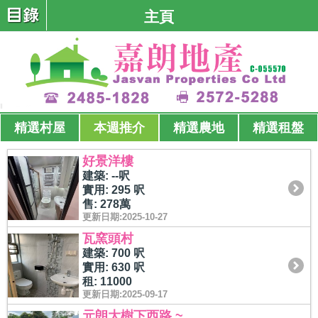
主頁
精選村屋
本週推介
精選農地
精選租盤
好景洋樓
建築: --呎
實用: 295 呎
售: 278萬
更新日期:2025-10-27
瓦窯頭村
建築: 700 呎
實用: 630 呎
租: 11000
更新日期:2025-09-17
元朗大樹下西路 ~ ...