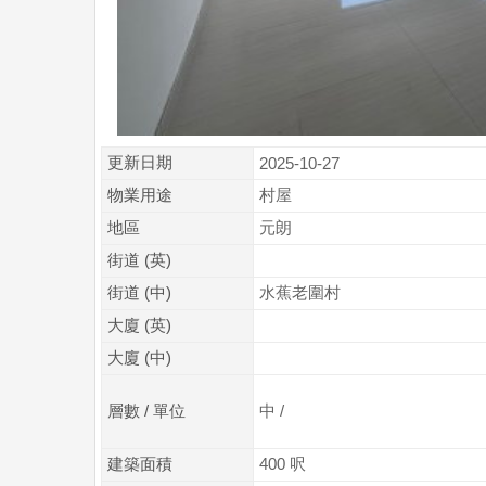
更新日期
2025-10-27
物業用途
村屋
地區
元朗
街道 (英)
街道 (中)
水蕉老圍村
大廈 (英)
大廈 (中)
層數 / 單位
中 /
建築面積
400 呎