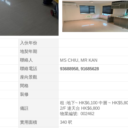
入伙年份
地契年期
聯絡人
MS CHIU, MR KAN
聯絡電話
93688958, 91685628
座向景觀
間格
裝修
租 :地下~ HK$6,100 中層 ~ HK$5,8
備註
2/F 連天台 HK$6,800
物業編號: 002462
實用面積
340 呎