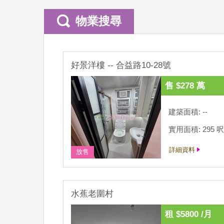
物業搜尋
好景洋樓 -- 合益路10-28號
售 $278 萬
建築面積: --
實用面積: 295 呎
詳細資料
放售
水蕉老圍村
租 $5800 /月