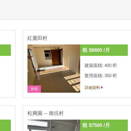
紅棗田村
租 $6800 /月
建築面積: 400 呎
實用面積: 350 呎
詳細資料
放租
松興園 -- 南坑村
租 $7500 /月